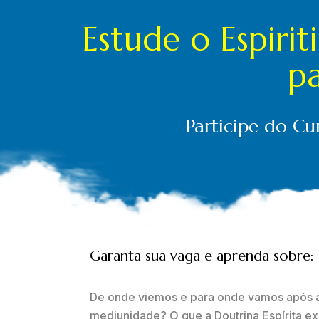
Estude o Espiri
pa
Participe do C
Garanta sua vaga e aprenda sobre:
De onde viemos e para onde vamos após 
mediunidade? O que a Doutrina Espírita e