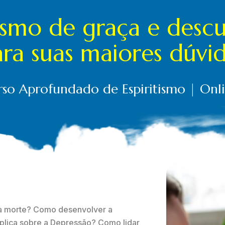
tismo de graça e descu
ra suas maiores dúvi
urso Aprofundado de Espiritismo | On
a morte? Como desenvolver a
xplica sobre a Depressão? Como lidar